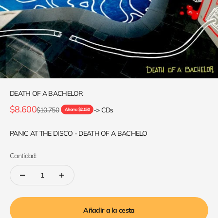
DEATH OF A BACHELOR
Precio de oferta
$8.600
Precio normal
$10.750
-> CDs
Ahorra $2.150
PANIC AT THE DISCO - DEATH OF A BACHELO
Cantidad:
Añadir a la cesta