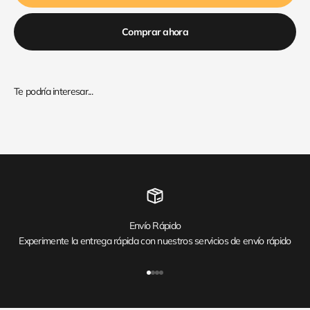
Comprar ahora
Envío Rápido
Experimente la entrega rápida con nuestros servicios de envío rápido
Ir al artículo 1
Ir al artículo 2
Ir al artículo 3
Ir al artículo 4