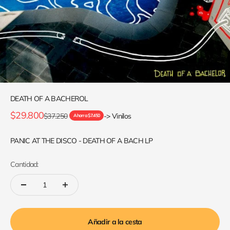
DEATH OF A BACHEROL
Precio de oferta
$29.800
Precio normal
$37.250
-> Vinilos
Ahorra $7.450
PANIC AT THE DISCO - DEATH OF A BACH LP
Cantidad:
Añadir a la cesta