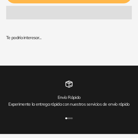
Envío Rápido
Experimente la entrega rápida con nuestros servicios de envío rápido
Ir al artículo 1
Ir al artículo 2
Ir al artículo 3
Ir al artículo 4