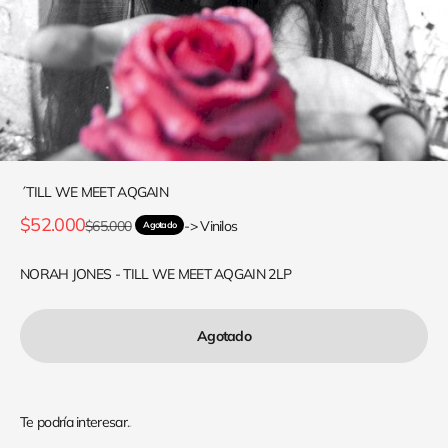
´TILL WE MEET AQGAIN
Precio de oferta
$52.000
Precio normal
$65.000
-> Vinilos
Agotado
NORAH JONES - TILL WE MEET AQGAIN 2LP
Agotado