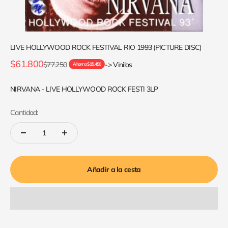
LIVE HOLLYWOOD ROCK FESTIVAL RIO 1993 (PICTURE DISC)
Precio de oferta
$61.800
Precio normal
$77.250
-> Vinilos
Ahorra $15.450
NIRVANA - LIVE HOLLYWOOD ROCK FESTI 3LP
Cantidad:
Añadir a la cesta