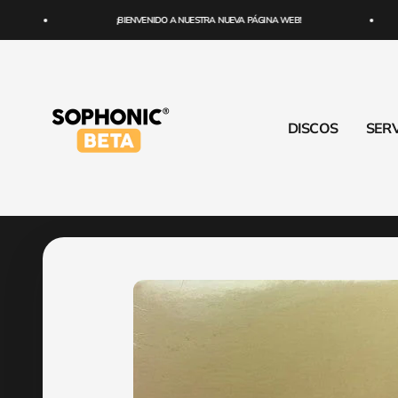
Ir al contenido
¡BIENVENIDO A NUESTRA NUEVA PÁGINA WEB!
SOPHONIC
DISCOS
SERV