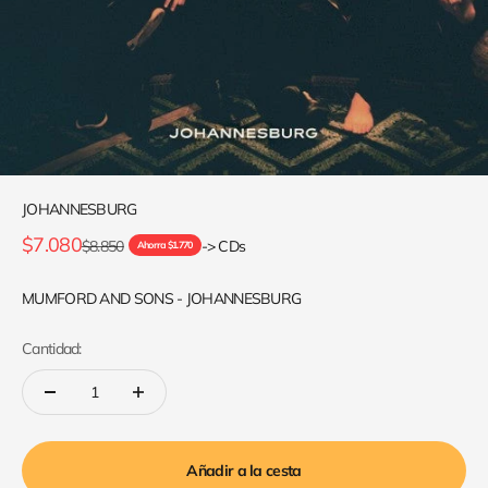
JOHANNESBURG
Precio de oferta
$7.080
Precio normal
$8.850
-> CDs
Ahorra $1.770
MUMFORD AND SONS - JOHANNESBURG
Cantidad:
Añadir a la cesta