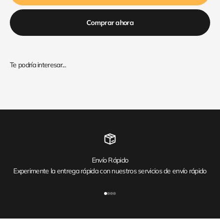
Comprar ahora
Envío Rápido
Experimente la entrega rápida con nuestros servicios de envío rápido
Ir al artículo 1
Ir al artículo 2
Ir al artículo 3
Ir al artículo 4