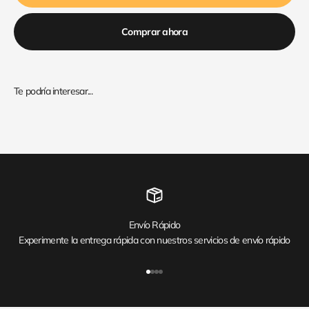
Comprar ahora
Envío Rápido
Experimente la entrega rápida con nuestros servicios de envío rápido
Ir al artículo 1
Ir al artículo 2
Ir al artículo 3
Ir al artículo 4