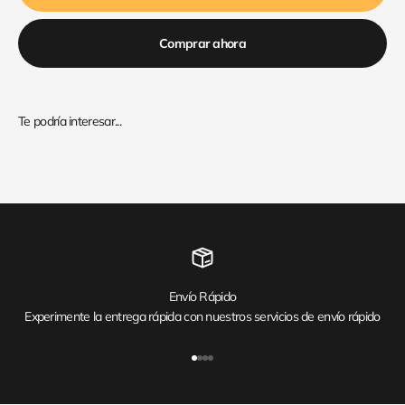
Comprar ahora
Envío Rápido
Experimente la entrega rápida con nuestros servicios de envío rápido
Ir al artículo 1
Ir al artículo 2
Ir al artículo 3
Ir al artículo 4