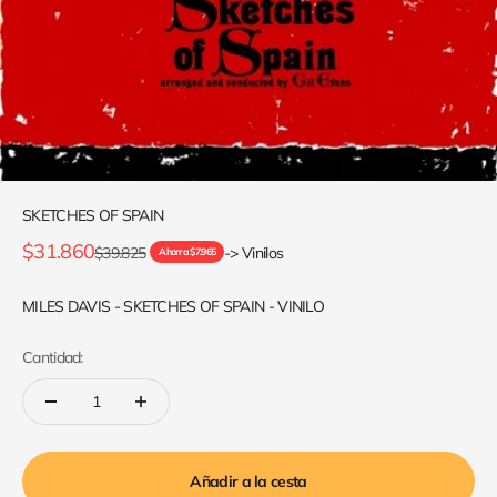
SKETCHES OF SPAIN
Precio de oferta
$31.860
Precio normal
$39.825
-> Vinilos
Ahorra $7.965
MILES DAVIS - SKETCHES OF SPAIN - VINILO
Cantidad:
Añadir a la cesta