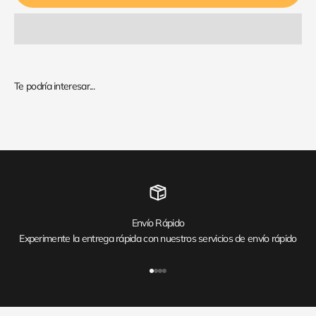
Envío Rápido
Experimente la entrega rápida con nuestros servicios de envío rápido
Ir al artículo 1
Ir al artículo 2
Ir al artículo 3
Ir al artículo 4