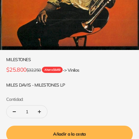
MILESTONES
Precio de oferta
$25.800
Precio normal
$32.250
-> Vinilos
Ahorra $6.450
MILES DAVIS - MILESTONES LP
Cantidad:
Añadir a la cesta