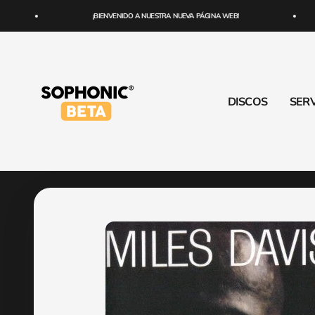
Ir al contenido
¡BIENVENIDO A NUESTRA NUEVA PÁGINA WEB!
SOPHONIC
DISCOS
SERV