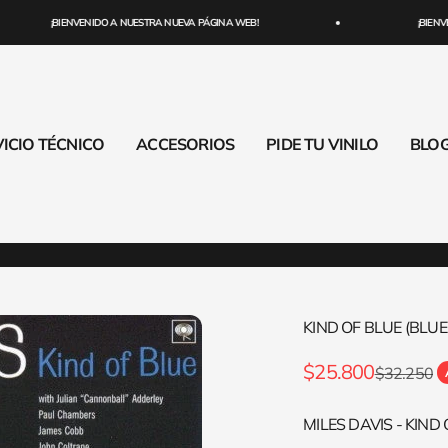
¡BIENVENIDO A NUESTRA NUEVA PÁGINA WEB!
¡BIENVENI
ICIO TÉCNICO
ACCESORIOS
PIDE TU VINILO
BLO
KIND OF BLUE (BLUE
Precio de oferta
$25.800
Precio nor
$32.250
MILES DAVIS - KIND