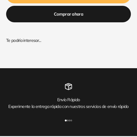
Comprar ahora
Envío Rápido
Experimente la entrega rápida con nuestros servicios de envío rápido
Ir al artículo 1
Ir al artículo 2
Ir al artículo 3
Ir al artículo 4