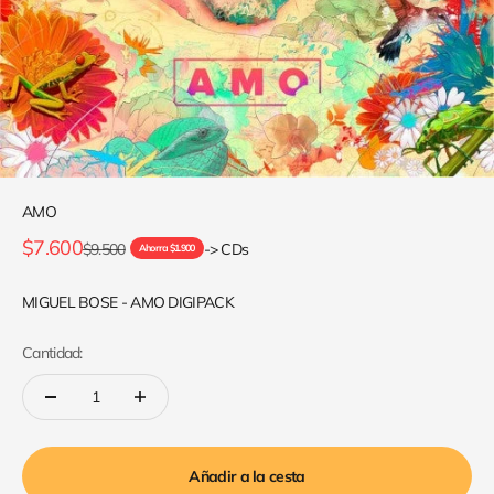
AMO
Precio de oferta
$7.600
Precio normal
$9.500
-> CDs
Ahorra $1.900
MIGUEL BOSE - AMO DIGIPACK
Cantidad:
Añadir a la cesta