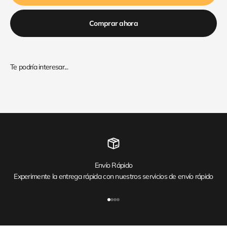
Comprar ahora
Envío Rápido
Experimente la entrega rápida con nuestros servicios de envío rápido
Ir al artículo 1
Ir al artículo 2
Ir al artículo 3
Ir al artículo 4