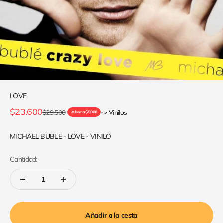
LOVE
Precio de oferta
$23.600
Precio normal
$29.500
-> Vinilos
Ahorra $5.900
MICHAEL BUBLE - LOVE - VINILO
Cantidad:
Añadir a la cesta