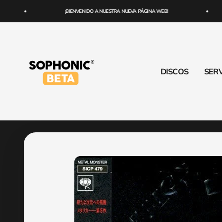
Ir al contenido
¡BIENVENIDO A NUESTRA NUEVA PÁGINA WEB!
SOPHONIC
DISCOS
SERV