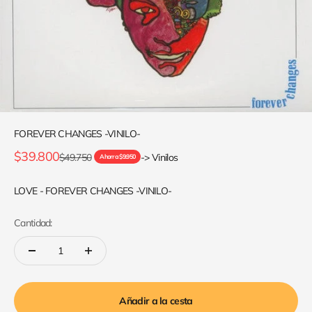
FOREVER CHANGES -VINILO-
Precio de oferta
$39.800
Precio normal
$49.750
-> Vinilos
Ahorra $9.950
LOVE - FOREVER CHANGES -VINILO-
Cantidad:
Añadir a la cesta