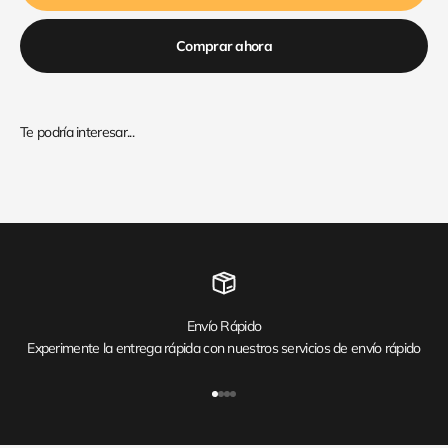
Comprar ahora
Envío Rápido
Experimente la entrega rápida con nuestros servicios de envío rápido
Ir al artículo 1
Ir al artículo 2
Ir al artículo 3
Ir al artículo 4