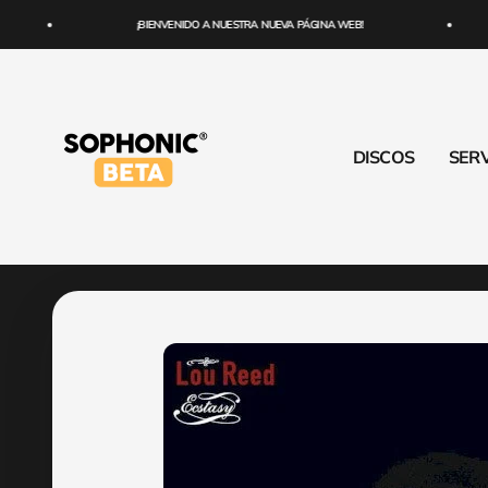
Ir al contenido
¡BIENVENIDO A NUESTRA NUEVA PÁGINA WEB!
SOPHONIC
DISCOS
SERV