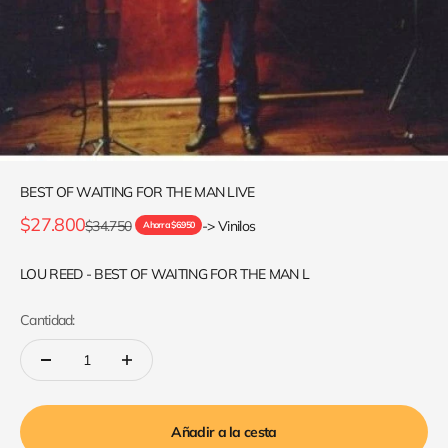
BEST OF WAITING FOR THE MAN LIVE
Precio de oferta
$27.800
Precio normal
$34.750
-> Vinilos
Ahorra $6.950
LOU REED - BEST OF WAITING FOR THE MAN L
Cantidad:
Añadir a la cesta