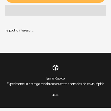
Envío Rápido
Experimente la entrega rápida con nuestros servicios de envío rápido
Ir al artículo 1
Ir al artículo 2
Ir al artículo 3
Ir al artículo 4