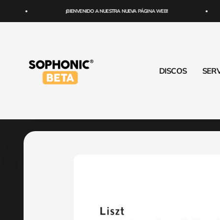
Ir al contenido
¡BIENVENIDO A NUESTRA NUEVA PÁGINA WEB!
SOPHONIC
DISCOS
SERV