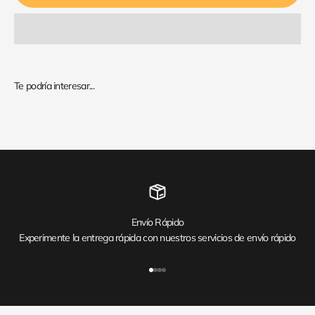
Envío Rápido
Experimente la entrega rápida con nuestros servicios de envío rápido
Ir al artículo 1
Ir al artículo 2
Ir al artículo 3
Ir al artículo 4