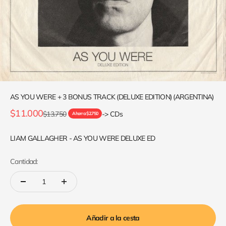
AS YOU WERE + 3 BONUS TRACK (DELUXE EDITION) (ARGENTINA)
Precio de oferta
$11.000
Precio normal
$13.750
-> CDs
Ahorra $2.750
LIAM GALLAGHER - AS YOU WERE DELUXE ED
Cantidad:
Añadir a la cesta