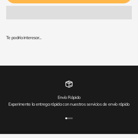
Envío Rápido
Experimente la entrega rápida con nuestros servicios de envío rápido
Ir al artículo 1
Ir al artículo 2
Ir al artículo 3
Ir al artículo 4