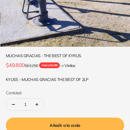
MUCHAS GRACIAS - THE BEST OF KYRUS
Precio de oferta
$49.800
Precio normal
$62.250
-> Vinilos
Ahorra $12.450
KYUSS - MUCHAS GRACIAS THE BEST OF 2LP
Cantidad:
Añadir a la cesta