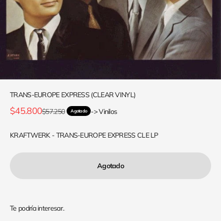
TRANS-EUROPE EXPRESS (CLEAR VINYL)
Precio de oferta
$45.800
Precio normal
$57.250
-> Vinilos
Agotado
KRAFTWERK - TRANS-EUROPE EXPRESS CLE LP
Agotado