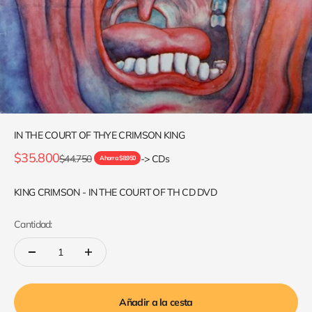
IN THE COURT OF THYE CRIMSON KING
Precio de oferta
$35.800
Precio normal
$44.750
-> CDs
Ahorra $8.950
KING CRIMSON - IN THE COURT OF TH CD DVD
Cantidad:
Añadir a la cesta