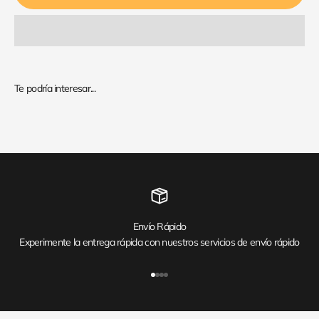
Envío Rápido
Experimente la entrega rápida con nuestros servicios de envío rápido
Ir al artículo 1
Ir al artículo 2
Ir al artículo 3
Ir al artículo 4