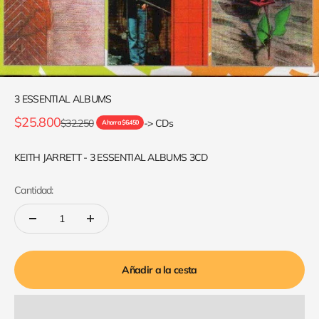
3 ESSENTIAL ALBUMS
Precio de oferta
$25.800
Precio normal
$32.250
-> CDs
Ahorra $6.450
KEITH JARRETT - 3 ESSENTIAL ALBUMS 3CD
Cantidad:
Añadir a la cesta