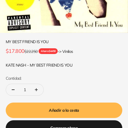
MY BEST FRIEND IS YOU
Precio de oferta
$17.800
Precio normal
$22.250
-> Vinilos
Ahorra $4.450
KATE NASH - MY BEST FRIEND IS YOU
Cantidad:
Añadir a la cesta