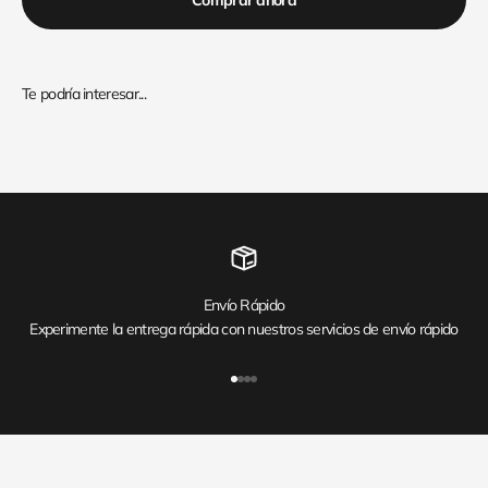
Comprar ahora
Envío Rápido
Experimente la entrega rápida con nuestros servicios de envío rápido
Ir al artículo 1
Ir al artículo 2
Ir al artículo 3
Ir al artículo 4