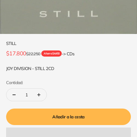
STILL
Precio de oferta
$17.800
Precio normal
$22.250
-> CDs
Ahorra $4.450
JOY DIVISION - STILL 2CD
Cantidad:
Añadir a la cesta