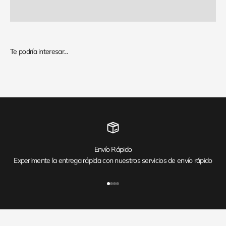
Envío Rápido
Experimente la entrega rápida con nuestros servicios de envío rápido
Ir al artículo 1
Ir al artículo 2
Ir al artículo 3
Ir al artículo 4