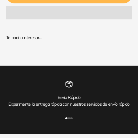
Envío Rápido
Experimente la entrega rápida con nuestros servicios de envío rápido
Ir al artículo 1
Ir al artículo 2
Ir al artículo 3
Ir al artículo 4