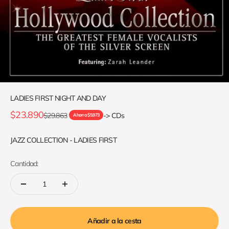
LADIES FIRST NIGHT AND DAY
Precio de oferta
$23.890
Precio normal
$29.863
-> CDs
Ahorra $5.973
JAZZ COLLECTION - LADIES FIRST
Cantidad:
Añadir a la cesta