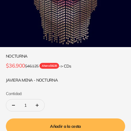
NOCTURNA
Precio de oferta
$36.900
Precio normal
$46.125
-> CDs
Ahorra $9.225
JAVIERA MENA - NOCTURNA
Cantidad:
Añadir a la cesta