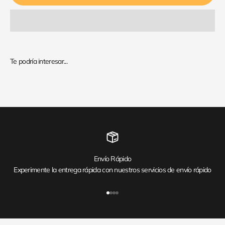
Envío Rápido
Experimente la entrega rápida con nuestros servicios de envío rápido
Ir al artículo 1
Ir al artículo 2
Ir al artículo 3
Ir al artículo 4