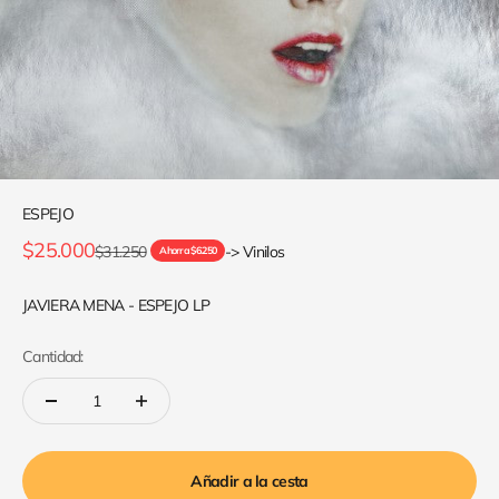
ESPEJO
Precio de oferta
$25.000
Precio normal
$31.250
-> Vinilos
Ahorra $6.250
JAVIERA MENA - ESPEJO LP
Cantidad:
Añadir a la cesta