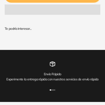
Envío Rápido
Experimente la entrega rápida con nuestros servicios de envío rápido
Ir al artículo 1
Ir al artículo 2
Ir al artículo 3
Ir al artículo 4