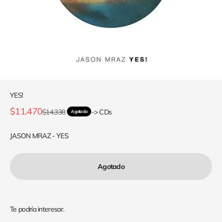
YES!
Precio de oferta
$11.470
Precio normal
$14.338
-> CDs
Agotado
JASON MRAZ - YES
Agotado