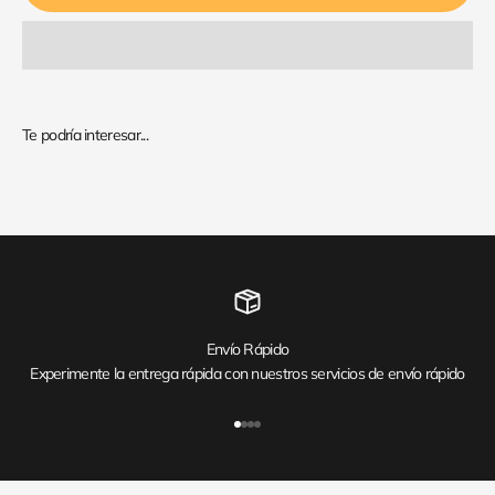
Envío Rápido
Experimente la entrega rápida con nuestros servicios de envío rápido
Ir al artículo 1
Ir al artículo 2
Ir al artículo 3
Ir al artículo 4