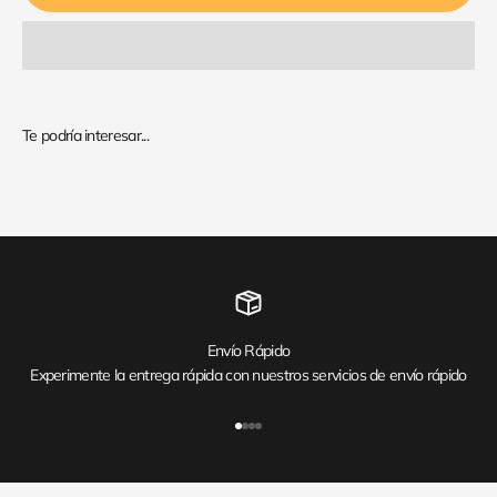
Envío Rápido
Experimente la entrega rápida con nuestros servicios de envío rápido
Ir al artículo 1
Ir al artículo 2
Ir al artículo 3
Ir al artículo 4