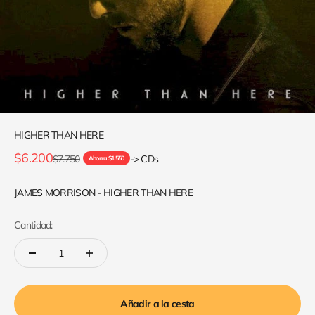
HIGHER THAN HERE
Precio de oferta
$6.200
Precio normal
$7.750
-> CDs
Ahorra $1.550
JAMES MORRISON - HIGHER THAN HERE
Cantidad:
Añadir a la cesta