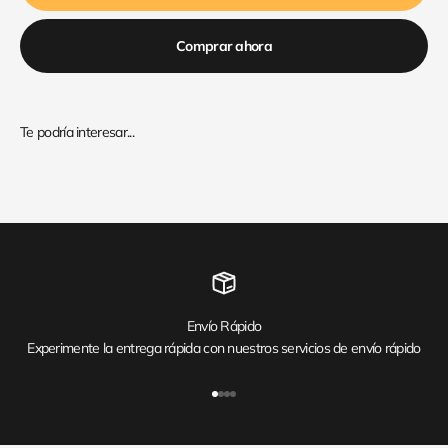
Comprar ahora
Envío Rápido
Experimente la entrega rápida con nuestros servicios de envío rápido
Ir al artículo 1
Ir al artículo 2
Ir al artículo 3
Ir al artículo 4