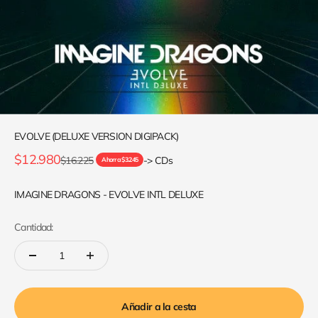
EVOLVE (DELUXE VERSION DIGIPACK)
Precio de oferta
$12.980
Precio normal
$16.225
-> CDs
Ahorra $3.245
IMAGINE DRAGONS - EVOLVE INTL DELUXE
Cantidad:
Añadir a la cesta