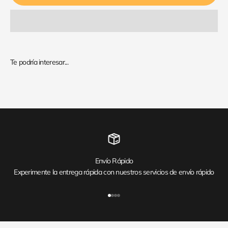
Envío Rápido
Experimente la entrega rápida con nuestros servicios de envío rápido
Ir al artículo 1
Ir al artículo 2
Ir al artículo 3
Ir al artículo 4