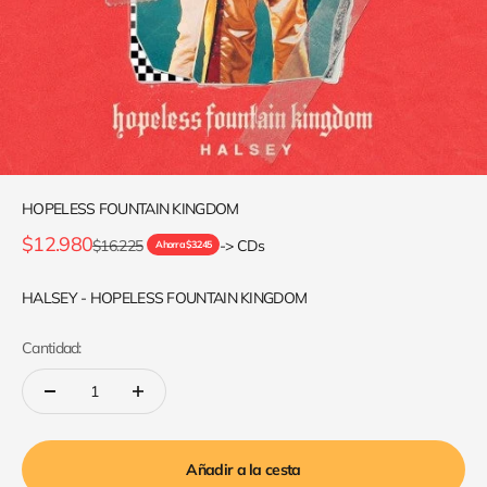
HOPELESS FOUNTAIN KINGDOM
Precio de oferta
$12.980
Precio normal
$16.225
-> CDs
Ahorra $3.245
HALSEY - HOPELESS FOUNTAIN KINGDOM
Cantidad:
Añadir a la cesta