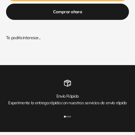
Comprar ahora
Envío Rápido
Experimente la entrega rápida con nuestros servicios de envío rápido
Ir al artículo 1
Ir al artículo 2
Ir al artículo 3
Ir al artículo 4