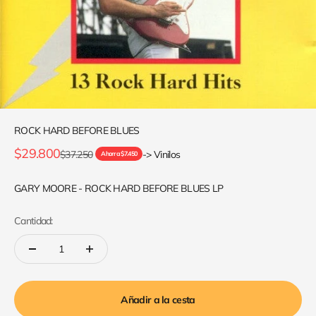
ROCK HARD BEFORE BLUES
Precio de oferta
$29.800
Precio normal
$37.250
-> Vinilos
Ahorra $7.450
GARY MOORE - ROCK HARD BEFORE BLUES LP
Cantidad:
Añadir a la cesta