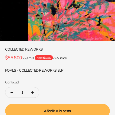
COLLECTED REWORKS
Precio de oferta
$55.800
Precio normal
$69.750
-> Vinilos
Ahorra $13.950
FOALS - COLLECTED REWORKS 3LP
Cantidad:
Añadir a la cesta