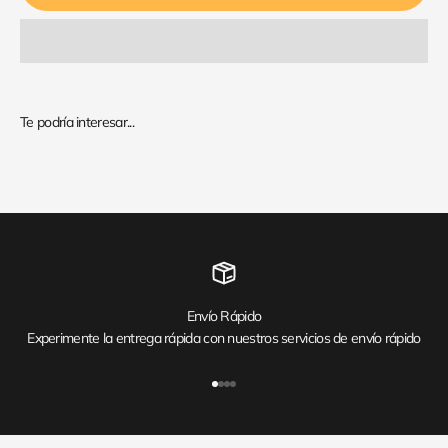
Envío Rápido
Experimente la entrega rápida con nuestros servicios de envío rápido
Ir al artículo 1
Ir al artículo 2
Ir al artículo 3
Ir al artículo 4