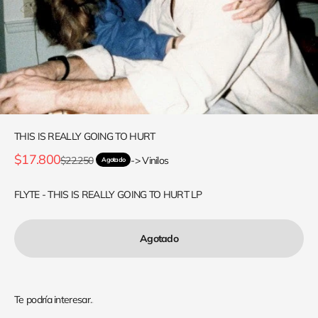
THIS IS REALLY GOING TO HURT
Precio de oferta
$17.800
Precio normal
$22.250
-> Vinilos
Agotado
FLYTE - THIS IS REALLY GOING TO HURT LP
Agotado