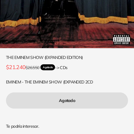
THE EMINEM SHOW (EXPANDED EDITION)
Precio de oferta
$21.240
Precio normal
$26.550
-> CDs
Agotado
EMINEM - THE EMINEM SHOW (EXPANDED 2CD
Agotado