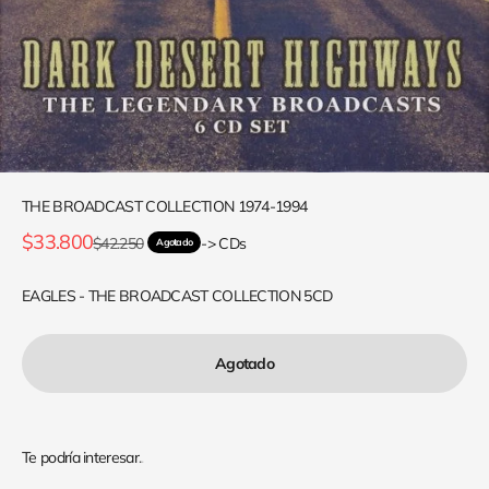
THE BROADCAST COLLECTION 1974-1994
Precio de oferta
$33.800
Precio normal
$42.250
-> CDs
Agotado
EAGLES - THE BROADCAST COLLECTION 5CD
Agotado