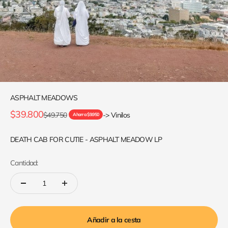
ASPHALT MEADOWS
Precio de oferta
$39.800
Precio normal
$49.750
-> Vinilos
Ahorra $9.950
DEATH CAB FOR CUTIE - ASPHALT MEADOW LP
Cantidad:
Añadir a la cesta