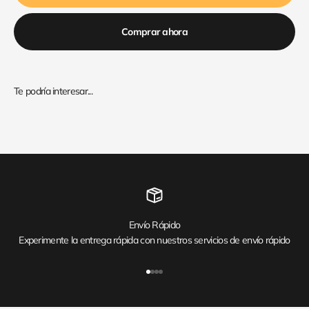
Comprar ahora
Envío Rápido
Experimente la entrega rápida con nuestros servicios de envío rápido
Ir al artículo 1
Ir al artículo 2
Ir al artículo 3
Ir al artículo 4