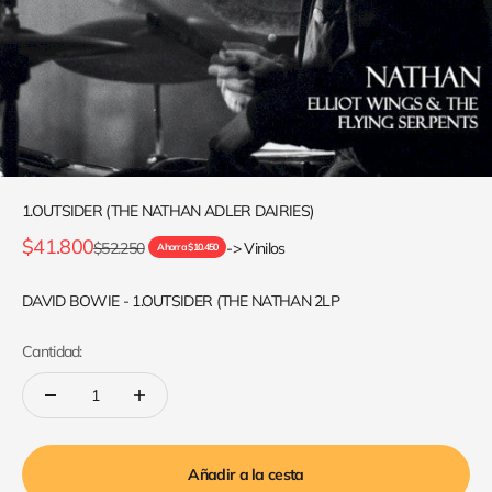
1.OUTSIDER (THE NATHAN ADLER DAIRIES)
Precio de oferta
$41.800
Precio normal
$52.250
-> Vinilos
Ahorra $10.450
DAVID BOWIE - 1.OUTSIDER (THE NATHAN 2LP
Cantidad:
Añadir a la cesta