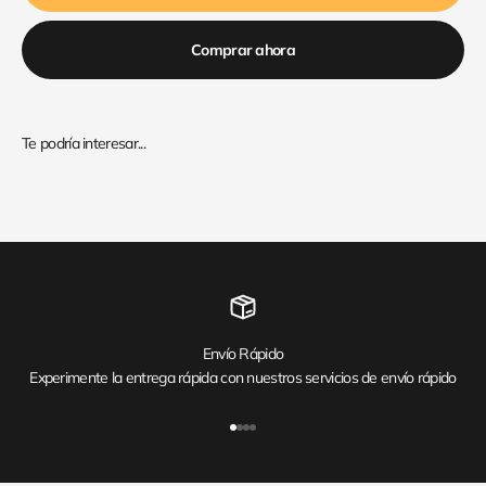
Comprar ahora
Envío Rápido
Experimente la entrega rápida con nuestros servicios de envío rápido
Ir al artículo 1
Ir al artículo 2
Ir al artículo 3
Ir al artículo 4