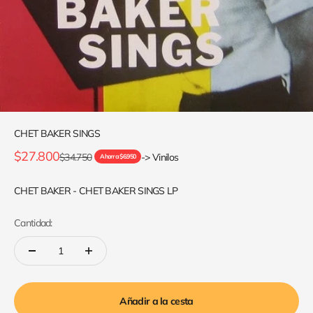
CHET BAKER SINGS
Precio de oferta
$27.800
Precio normal
$34.750
-> Vinilos
Ahorra $6.950
CHET BAKER - CHET BAKER SINGS LP
Cantidad:
Añadir a la cesta