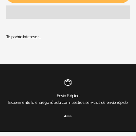
Envío Rápido
Experimente la entrega rápida con nuestros servicios de envío rápido
Ir al artículo 1
Ir al artículo 2
Ir al artículo 3
Ir al artículo 4