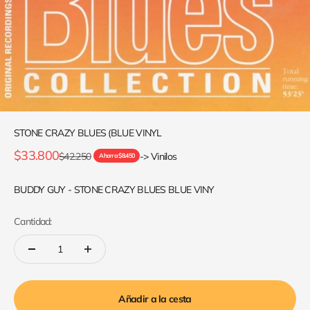
STONE CRAZY BLUES (BLUE VINYL
Precio de oferta
$33.800
Precio normal
$42.250
-> Vinilos
Ahorra $8.450
BUDDY GUY - STONE CRAZY BLUES BLUE VINY
Cantidad:
Añadir a la cesta