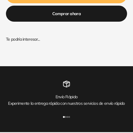
Comprar ahora
Envío Rápido
Experimente la entrega rápida con nuestros servicios de envío rápido
Ir al artículo 1
Ir al artículo 2
Ir al artículo 3
Ir al artículo 4