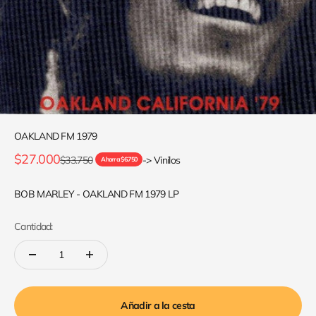
OAKLAND FM 1979
Precio de oferta
$27.000
Precio normal
$33.750
-> Vinilos
Ahorra $6.750
BOB MARLEY - OAKLAND FM 1979 LP
Cantidad:
Añadir a la cesta