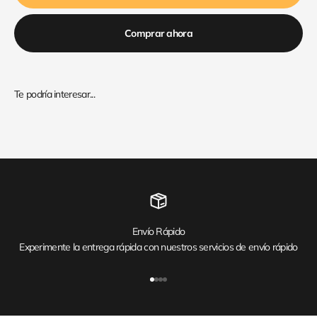
Comprar ahora
Envío Rápido
Experimente la entrega rápida con nuestros servicios de envío rápido
Ir al artículo 1
Ir al artículo 2
Ir al artículo 3
Ir al artículo 4