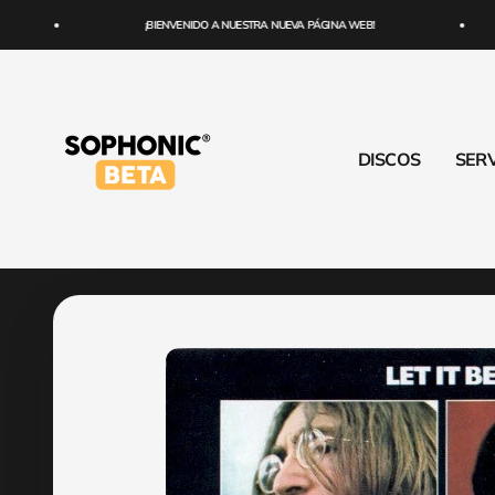
Ir al contenido
¡BIENVENIDO A NUESTRA NUEVA PÁGINA WEB!
SOPHONIC
DISCOS
SERV