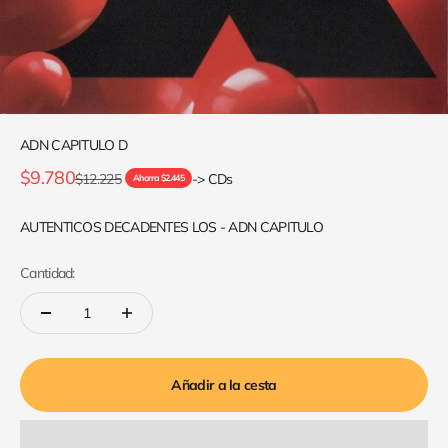
ADN CAPITULO D
Precio de oferta
$9.780
Precio normal
$12.225
-> CDs
Ahorra $2.445
AUTENTICOS DECADENTES LOS - ADN CAPITULO
Cantidad:
Añadir a la cesta