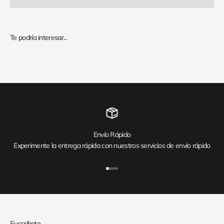
Envío Rápido
Experimente la entrega rápida con nuestros servicios de envío rápido
Ir al artículo 1
Ir al artículo 2
Ir al artículo 3
Ir al artículo 4
Suscribete