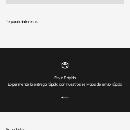
Envío Rápido
Experimente la entrega rápida con nuestros servicios de envío rápido
Ir al artículo 1
Ir al artículo 2
Ir al artículo 3
Ir al artículo 4
Suscribete