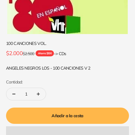
100 CANCIONES VOL.
Precio de oferta
$2.000
Precio normal
$2.500
-> CDs
Ahorra $500
ANGELES NEGROS LOS - 100 CANCIONES V 2
Cantidad:
Añadir a la cesta