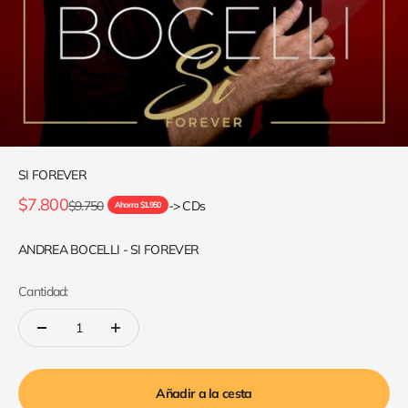
SI FOREVER
Precio de oferta
$7.800
Precio normal
$9.750
-> CDs
Ahorra $1.950
ANDREA BOCELLI - SI FOREVER
Cantidad:
Añadir a la cesta