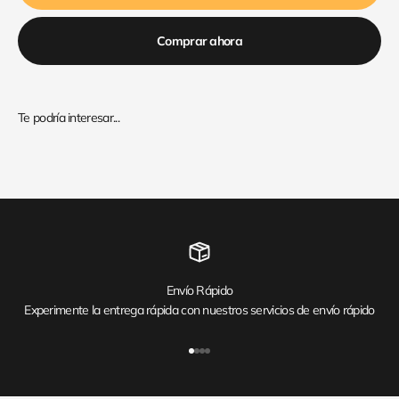
Comprar ahora
Envío Rápido
Experimente la entrega rápida con nuestros servicios de envío rápido
Ir al artículo 1
Ir al artículo 2
Ir al artículo 3
Ir al artículo 4