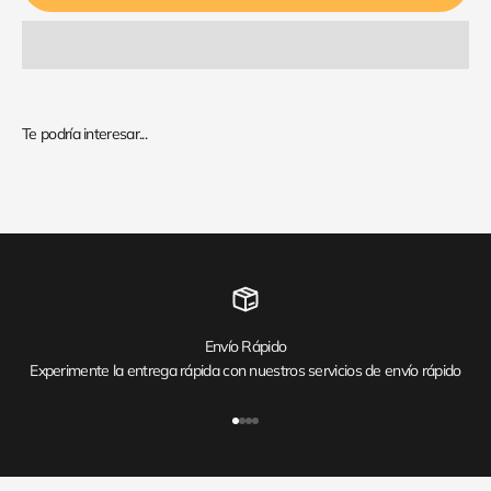
Envío Rápido
Experimente la entrega rápida con nuestros servicios de envío rápido
Ir al artículo 1
Ir al artículo 2
Ir al artículo 3
Ir al artículo 4