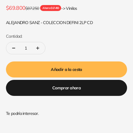
Precio de oferta
$69.800
Precio normal
$87.250
-> Vinilos
Ahorra $17.450
ALEJANDRO SANZ - COLECCION DEFINI 2LP CD
Cantidad:
Añadir a la cesta
Comprar ahora